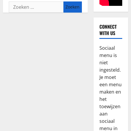
Zoeken
naar:
CONNECT
Blog
WITH US
W
h
a
Sociaal
t
2
menu is
K
niet
i
Blog
ingesteld.
N
w
Je moet
a
i
een menu
j
P
maken en
l
l
3
e
a
het
p
Blog
y
toewijzen
R
s
e
aan
e
z
r
sociaal
c
e
s
menu in
e
b
4