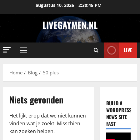
Ga
augustus 10, 2026
2:30:45 PM
naar
de
LIVEGAYMEN.NL
inhoud
LIVE
Primair
menu
Home
Blog
50 plus
Niets gevonden
BUILD A
WORDPRESS
Het lijkt erop dat we niet kunnen
NEWS SITE
vinden wat je zoekt. Misschien
FAST
kan zoeken helpen.