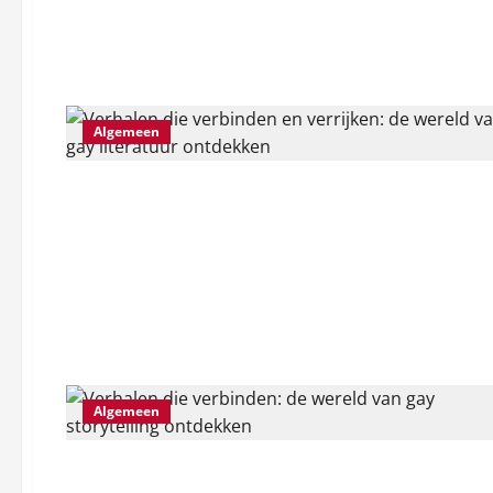
Algemeen
Algemeen