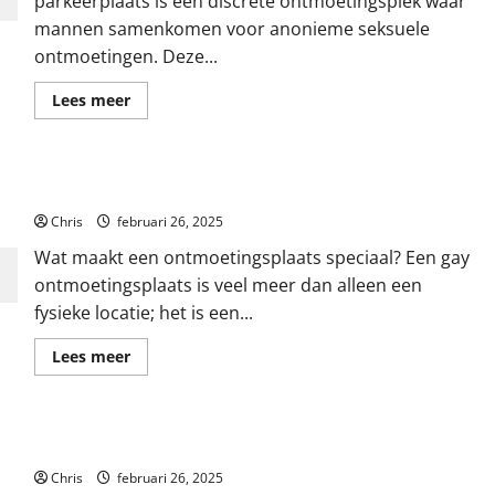
parkeerplaats is een discrete ontmoetingsplek waar
mannen samenkomen voor anonieme seksuele
ontmoetingen. Deze...
Lees
Lees meer
meer
over
Ontdek
de
wereld
Een reis door de wereld van gay ontmoetingsplaatsen
van
gay
Chris
februari 26, 2025
parkeerplaatsen:
geschiedenis,
veiligheid
Wat maakt een ontmoetingsplaats speciaal? Een gay
en
ontmoetingsplaats is veel meer dan alleen een
toekomst
fysieke locatie; het is een...
Lees
Lees meer
meer
over
Een
reis
door
Een verkenning van de wereld van gay hentai
de
wereld
Chris
februari 26, 2025
van
gay