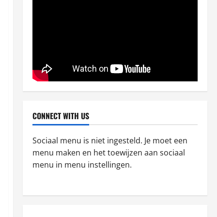
mei 5, 2026
2
Blog
Najlepsze bonusy i pokies w
polskim kasynie online – sprawdź
ofertę
3
april 21, 2026
Blog
Recenze živého kasina v NV
CONNECT WITH US
Casino
april 17, 2026
4
Sociaal menu is niet ingesteld. Je moet een
menu maken en het toewijzen aan sociaal
Blog
menu in menu instellingen.
Najlepsze bonusy i automaty w
polskim kasynie online –
Sprawdź ofertę
5
januari 26, 2026