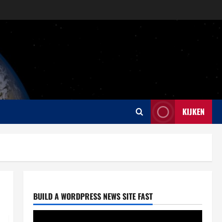
KIJKEN
BUILD A WORDPRESS NEWS SITE FAST
Blog
What Kiwi Players Should Know
About Bonus Codes