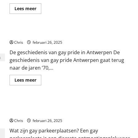
Lees
Lees meer
meer
over
Een
ontspannen
en
Vier de diversiteit: Alles over gay pride Antwerpen
sociale
ervaring
Chris
februari 26, 2025
in
Duitse
gay
De geschiedenis van gay pride in Antwerpen De
sauna’s
geschiedenis van gay pride Antwerpen gaat terug
naar de jaren ’70,...
Lees
Lees meer
meer
over
Vier
de
diversiteit:
Ontdek de wereld van gay parkeerplaatsen: geschiedenis,
Alles
over
veiligheid en toekomst
gay
pride
Chris
februari 26, 2025
Antwerpen
Wat zijn gay parkeerplaatsen? Een gay