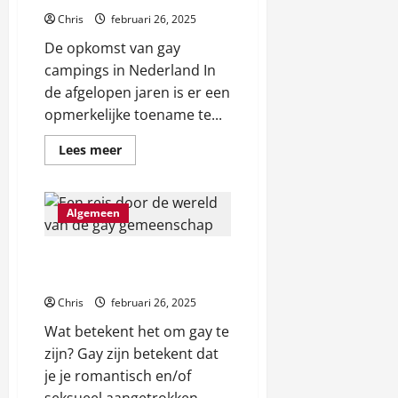
e
ź
Chris
februari 26, 2025
o
o
De opkomst van gay
n
f
campings in Nederland In
l
e
de afgelopen jaren is er een
i
r
n
opmerkelijke toename te...
t
e
ę
Lees
Lees meer
–
meer
S
over
april
Een
p
21,
onvergetelijke
r
vakantie
2026
Algemeen
op
a
een
w
gay
Een reis door de wereld
camping
d
in
van de gay gemeenschap
Nederland
ź
Chris
februari 26, 2025
o
f
Wat betekent het om gay te
e
zijn? Gay zijn betekent dat
r
je je romantisch en/of
t