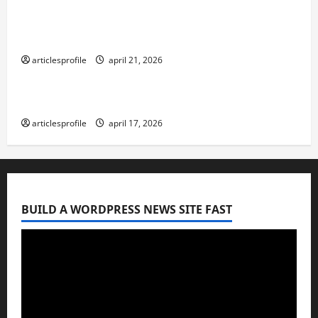
Najlepsze bonusy i pokies w polskim
kasynie online – sprawdź ofertę
articlesprofile
april 21, 2026
Blog
Recenze živého kasina v NV Casino
articlesprofile
april 17, 2026
BUILD A WORDPRESS NEWS SITE FAST