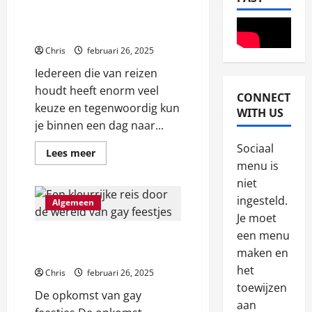
De meest gay vriendelijke
steden ter wereld
Chris
februari 26, 2025
Iedereen die van reizen
houdt heeft enorm veel
CONNECT
keuze en tegenwoordig kun
Blog
WITH US
W
je binnen een dag naar...
h
Sociaal
Lees
Lees meer
a
meer
menu is
t
2
over
De
niet
K
meest
ingesteld.
i
Blog
gay
Algemeen
vriendelijke
N
w
Je moet
steden
a
ter
i
een menu
Een kleurrijke reis door de
wereld
j
P
maken en
wereld van gay feestjes
l
l
3
het
Chris
februari 26, 2025
e
a
toewijzen
p
Blog
y
De opkomst van gay
aan
R
s
e