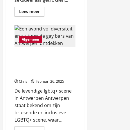
seksueel aangetrokken...
ę
Lees
Lees meer
meer
januari
over
26,
Een
reis
2026
door
de
Algemeen
wereld
van
de
gay
Een avond vol diversiteit
gemeenschap
en cultuur: de gay bars
van Antwerpen
ontdekken
Chris
februari 26, 2025
De levendige lgbtq+ scene
in Antwerpen Antwerpen
staat bekend om zijn
bruisende en inclusieve
LGBTQ+ scene, waar...