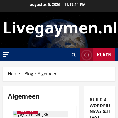
Ga
augustus 6, 2026
11:19:15 PM
naar
de
Livegaymen.nl
inhoud
KIJKEN
Primair
menu
Home
Blog
Algemeen
Algemeen
BUILD A
WORDPRESS
Algemeen
NEWS SITE
FAST