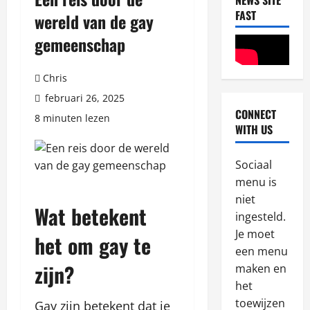
NEWS SITE
FAST
wereld van de gay
gemeenschap
Chris
februari 26, 2025
CONNECT
8 minuten lezen
Blog
WITH US
W
h
Sociaal
a
menu is
t
2
niet
K
Wat betekent
i
ingesteld.
Blog
N
w
Je moet
het om gay te
a
i
een menu
j
P
zijn?
maken en
l
l
3
het
e
a
toewijzen
Gay zijn betekent dat je
p
Blog
y