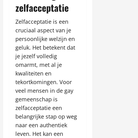
t
zelfacceptatie
ę
Zelfacceptatie is een
januari
cruciaal aspect van je
26,
2026
persoonlijke welzijn en
geluk. Het betekent dat
je jezelf volledig
omarmt, met al je
kwaliteiten en
tekortkomingen. Voor
veel mensen in de gay
gemeenschap is
zelfacceptatie een
belangrijke stap op weg
naar een authentiek
leven. Het kan een