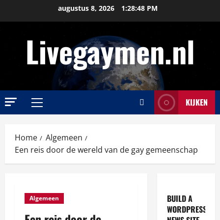
Ga
augustus 8, 2026
1:28:49 PM
naar
de
Livegaymen.nl
inhoud
KIJKEN
Primair
menu
Home
Algemeen
Een reis door de wereld van de gay gemeenschap
BUILD A
Algemeen
WORDPRESS
Een reis door de