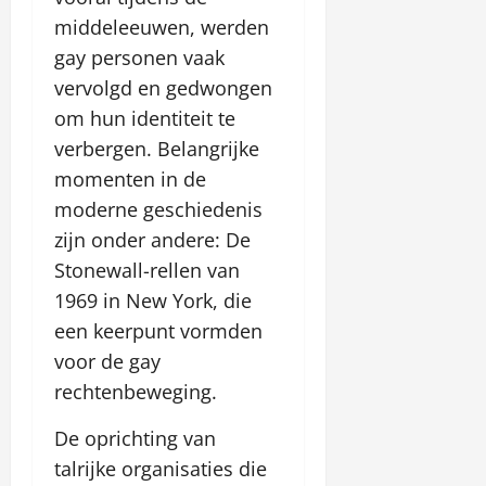
a
C
i
s
i
S
april
middeleeuwen, werden
u
a
m
C
n
p
21,
t
s
gay personen vaak
k
o
e
r
2026
o
i
a
d
–
vervolgd en gedwongen
a
m
n
s
e
S
w
om hun identiteit te
a
o
y
s
p
d
verbergen. Belangrijke
t
n
r
ź
y
i
momenten in de
april
a
o
mei
w
e
17,
w
5,
f
moderne geschiedenis
p
2026
o
2026
d
e
zijn onder andere: De
o
n
ź
r
l
Stonewall-rellen van
l
o
t
s
i
1969 in New York, die
f
ę
k
n
e
een keerpunt vormden
i
e
r
januari
voor de gay
m
–
t
26,
k
rechtenbeweging.
s
ę
2026
a
p
s
De oprichting van
r
mei
y
a
talrijke organisaties die
19,
n