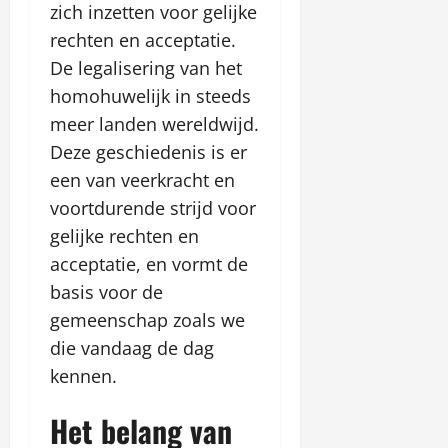
w
2026
zich inzetten voor gelijke
i
d
rechten en acceptatie.
e
ź
o
o
De legalisering van het
n
f
homohuwelijk in steeds
l
e
meer landen wereldwijd.
i
r
n
Deze geschiedenis is er
t
e
ę
een van veerkracht en
–
voortdurende strijd voor
S
april
gelijke rechten en
p
21,
r
acceptatie, en vormt de
2026
a
basis voor de
w
gemeenschap zoals we
d
die vandaag de dag
ź
o
kennen.
f
e
Het belang van
r