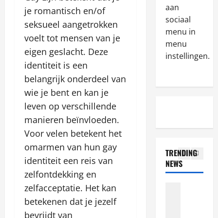
R
aan
s
e
je romantisch en/of
e
z
sociaal
r
seksueel aangetrokken
c
e
s
menu in
voelt tot mensen van je
e
b
4
S
menu
n
o
eigen geslacht. Deze
h
instellingen.
z
Blog
n
o
identiteit is een
N
e
u
u
belangrijk onderdeel van
a
ž
s
l
j
wie je bent en kan je
i
y
d
l
v
5
i
K
leven op verschillende
e
é
p
n
manieren beïnvloeden.
p
Blog
h
o
o
Voor velen betekent het
N
s
o
k
w
a
z
k
omarmen van hun gay
i
A
TRENDING
j
e
a
e
b
identiteit een reis van
NEWS
l
b
1
s
s
o
zelfontdekking en
e
o
i
w
u
p
zelfacceptatie. Het kan
Blog
n
n
p
t
W
s
u
a
o
betekenen dat je jezelf
B
h
z
s
v
l
o
bevrijdt van