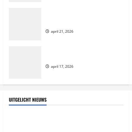
Najlepsze bonusy i pokies w polskim
kasynie online – sprawdź ofertę
april 21, 2026
Recenze živého kasina v NV Casino
april 17, 2026
UITGELICHT NIEUWS
Blog
Najlepsze bonusy i pokies w polskim kasynie
online – Sprawdź ofertę