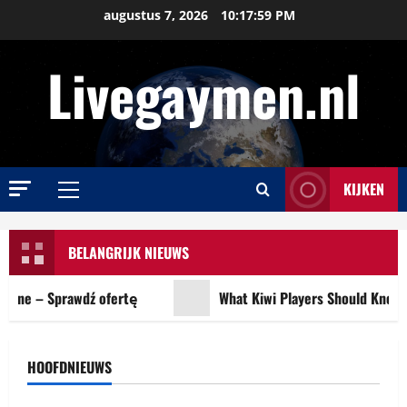
Ga
augustus 7, 2026
10:17:59 PM
naar
de
Livegaymen.nl
inhoud
KIJKEN
Primair
menu
BELANGRIJK NIEUWS
ine – Sprawdź ofertę
What Kiwi Players Should Know Ab
HOOFDNIEUWS