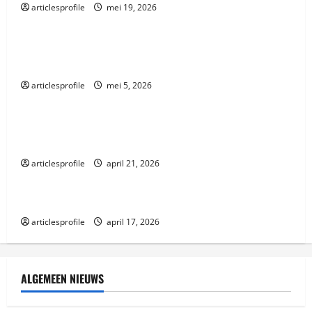
articlesprofile
mei 19, 2026
Blog
What Kiwi Players Should Know About Bonus
Codes
articlesprofile
mei 5, 2026
Blog
Najlepsze bonusy i pokies w polskim kasynie
online – sprawdź ofertę
articlesprofile
april 21, 2026
Blog
Recenze živého kasina v NV Casino
articlesprofile
april 17, 2026
ALGEMEEN NIEUWS