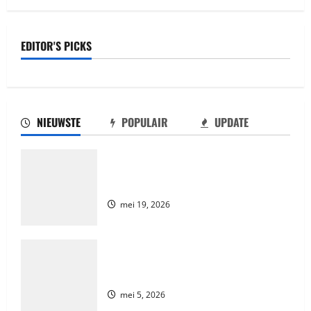
EDITOR'S PICKS
NIEUWSTE
POPULAIR
UPDATE
Najlepsze bonusy i pokies w polskim
kasynie online – Sprawdź ofertę
mei 19, 2026
What Kiwi Players Should Know About
Bonus Codes
mei 5, 2026