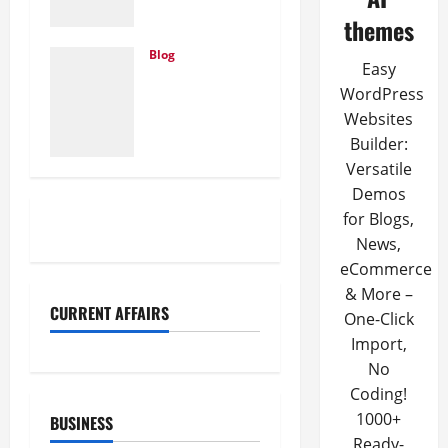
Casino
2026
themes
april 17,
Blog
2026
Easy
Najlepsze
WordPress
bonusy i
Websites
automaty w
polskim
Builder:
kasynie
Versatile
online –
Demos
Sprawdź
for Blogs,
Blog
ofertę
News,
W
januari 26,
eCommerce
h
2026
a
& More –
CURRENT AFFAIRS
t
2
One-Click
K
Import,
i
Blog
No
N
w
Coding!
a
i
1000+
BUSINESS
j
P
Ready-
l
l
3