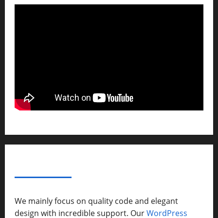
y
N
s
n
n
e
ę
i
V
k
u
l
–
a
C
i
s
i
S
april
u
a
m
C
n
p
21,
t
s
k
o
e
r
2026
o
i
a
d
–
a
m
n
s
e
S
w
a
o
y
s
p
d
t
n
r
ź
y
i
april
a
o
mei
w
e
17,
w
5,
f
p
2026
o
2026
d
e
o
n
ź
r
l
l
o
t
s
i
f
ę
k
n
e
ABOUT AF THEMES
i
e
r
januari
m
–
t
26,
k
s
ę
2026
We mainly focus on quality code and elegant
a
p
design with incredible support. Our
WordPress
s