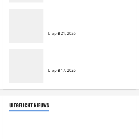
Najlepsze bonusy i pokies w polskim
kasynie online – sprawdź ofertę
april 21, 2026
Recenze živého kasina v NV Casino
april 17, 2026
UITGELICHT NIEUWS
Blog
Najlepsze bonusy i pokies w polskim kasynie
online – Sprawdź ofertę