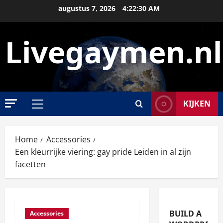
Ga
augustus 7, 2026
4:22:31 AM
naar
de
Livegaymen.nl
inhoud
KIJKEN
Primair
menu
Home
Accessories
Een kleurrijke viering: gay pride Leiden in al zijn
facetten
BUILD A
Accessories