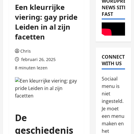
WORDPRESS
Een kleurrijke
NEWS SITE
FAST
viering: gay pride
Leiden in al zijn
facetten
Chris
CONNECT
februari 26, 2025
Blog
WITH US
8 minuten lezen
W
h
Sociaal
a
menu is
t
2
niet
K
ingesteld.
i
Blog
N
w
Je moet
a
i
De
een menu
j
P
maken en
l
geschiedenis
l
3
het
e