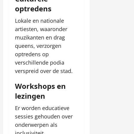
y
a
19,
n
optredens
w
2026
i
d
e
Lokale en nationale
ź
o
o
artiesten, waaronder
n
f
muzikanten en drag
l
e
queens, verzorgen
i
r
n
optredens op
t
e
ę
verschillende podia
–
verspreid over de stad.
S
april
p
21,
Workshops en
r
2026
a
lezingen
w
d
Er worden educatieve
ź
sessies gehouden over
o
onderwerpen als
f
e
inclusiviteit,