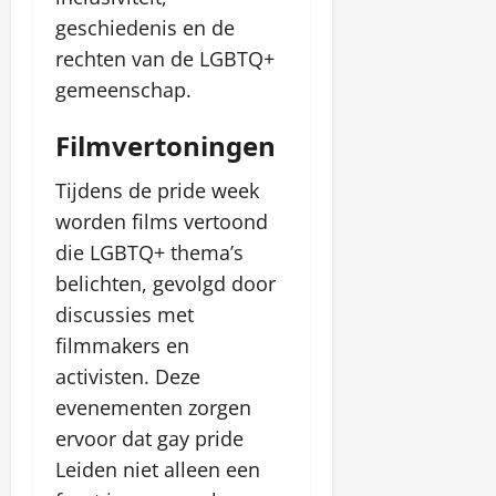
r
geschiedenis en de
t
rechten van de LGBTQ+
ę
gemeenschap.
januari
Filmvertoningen
26,
2026
Tijdens de pride week
worden films vertoond
die LGBTQ+ thema’s
belichten, gevolgd door
discussies met
filmmakers en
activisten. Deze
evenementen zorgen
ervoor dat gay pride
Leiden niet alleen een