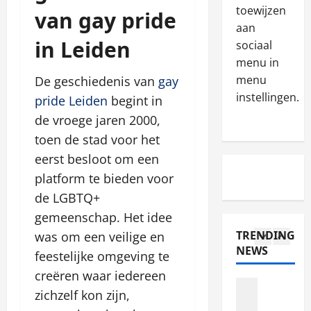
a
toewijzen
van gay pride
p
Blog
y
aan
R
s
e
in Leiden
e
z
sociaal
r
c
e
s
menu in
e
b
4
S
menu
De geschiedenis van
gay
n
o
h
instellingen.
pride Leiden
begint in
z
Blog
n
o
N
de vroege jaren 2000,
e
u
u
a
ž
s
l
toen de stad voor het
j
i
y
d
eerst besloot om een
l
v
5
i
K
platform te bieden voor
e
é
p
n
p
Blog
h
de LGBTQ+
o
o
N
s
o
k
w
gemeenschap. Het idee
a
z
k
i
A
TRENDING
was om een veilige en
j
e
a
e
b
NEWS
l
feestelijke omgeving te
b
1
s
s
o
e
o
i
w
creëren waar iedereen
u
p
Blog
n
n
p
t
zichzelf kon zijn,
W
s
u
a
o
B