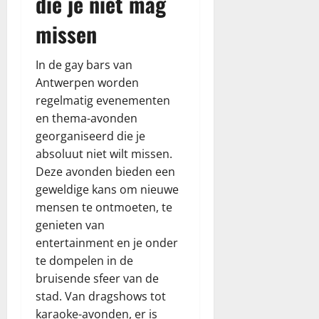
die je niet mag
missen
januari
26,
2026
In de gay bars van
Antwerpen worden
regelmatig evenementen
en thema-avonden
georganiseerd die je
absoluut niet wilt missen.
Deze avonden bieden een
geweldige kans om nieuwe
mensen te ontmoeten, te
genieten van
entertainment en je onder
te dompelen in de
bruisende sfeer van de
stad. Van dragshows tot
karaoke-avonden, er is