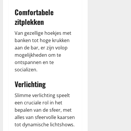
p
21,
t
s
k
o
e
r
2026
Comfortabele
o
i
a
d
–
a
m
n
s
e
S
w
zitplekken
a
o
y
s
p
d
t
n
r
ź
Van gezellige hoekjes met
y
i
a
april
o
mei
banken tot hoge krukken
w
e
17,
w
f
5,
aan de bar, er zijn volop
p
o
2026
d
2026
e
mogelijkheden om te
o
n
ź
r
l
ontspannen en te
l
o
t
s
i
socializen.
f
ę
k
n
e
i
Verlichting
e
r
januari
m
–
t
26,
k
s
Slimme verlichting speelt
ę
2026
a
p
een cruciale rol in het
s
r
bepalen van de sfeer, met
mei
y
a
19,
alles van sfeervolle kaarsen
n
w
2026
tot dynamische lichtshows.
i
d