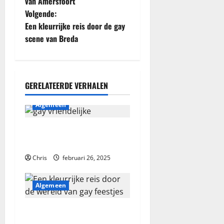
e
van Amersfoort
Volgende:
r
Een kleurrijke reis door de gay
i
scene van Breda
c
h
GERELATEERDE VERHALEN
t
Algemeen
n
De meest gay vriendelijke
a
steden ter wereld
Chris
februari 26, 2025
v
i
Algemeen
g
Een kleurrijke reis door de