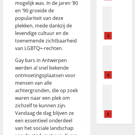
K
mogelijk was. In de jaren ’80
o
a
C
i
s
i
Blog
n
u
en ’90 groeide de
a
m
C
N
w
u
t
s
populariteit van deze
k
o
a
i
s
o
i
a
d
plekken, mede dankzij de
j
P
y
m
n
s
e
levendige cultuur en de
l
l
3
i
a
o
y
s
toenemende zichtbaarheid
e
a
p
t
n
van LGBTQ+-rechten.
p
Blog
y
o
y
i
april
mei
R
s
e
k
w
e
17,
5,
Gay bars in Antwerpen
e
z
r
i
p
o
2026
2026
c
werden al snel bekende
e
s
e
o
n
e
b
ontmoetingsplaatsen voor
4
S
s
l
l
n
o
h
w
mensen van alle
s
i
z
Blog
n
o
p
k
achtergronden, die op zoek
n
N
e
u
u
o
i
e
waren naar een plek om
a
ž
s
l
l
m
–
zichzelf te kunnen zijn.
j
i
y
d
s
k
s
Vandaag de dag blijven ze
l
v
5
i
K
k
a
p
e
een essentieel onderdeel
é
p
n
i
s
r
p
Blog
h
o
van het sociale landschap
o
m
y
a
N
s
o
k