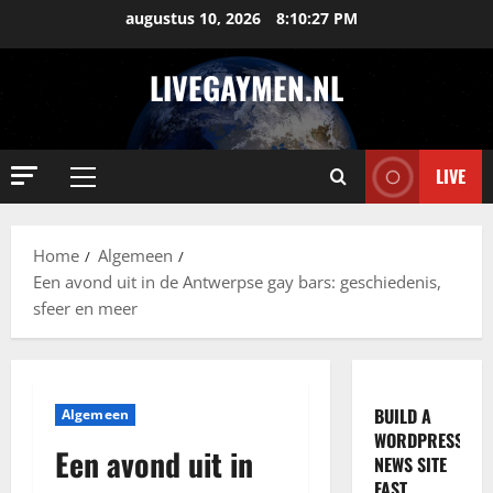
Ga
augustus 10, 2026
8:10:28 PM
naar
de
LIVEGAYMEN.NL
inhoud
LIVE
Primair
menu
Home
Algemeen
Een avond uit in de Antwerpse gay bars: geschiedenis,
sfeer en meer
BUILD A
Algemeen
WORDPRESS
Een avond uit in
NEWS SITE
FAST