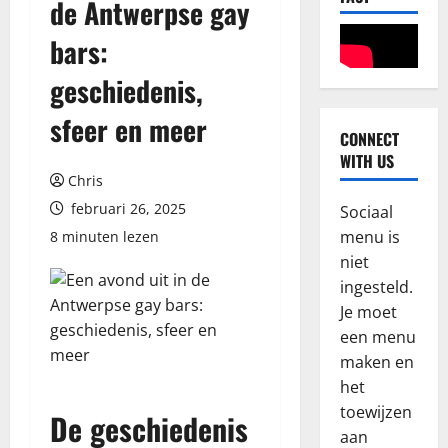
de Antwerpse gay
bars:
geschiedenis,
sfeer en meer
CONNECT
Blog
WITH US
W
Chris
h
februari 26, 2025
a
Sociaal
t
2
menu is
8 minuten lezen
K
niet
i
Blog
ingesteld.
N
w
Je moet
a
i
een menu
j
P
maken en
l
l
3
e
a
het
p
Blog
y
toewijzen
De geschiedenis
R
s
e
aan