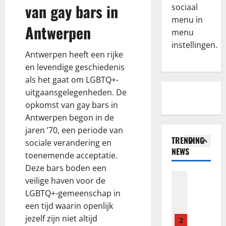
e
z
r
van gay bars in
sociaal
c
e
s
menu in
e
b
4
S
Antwerpen
menu
n
o
h
z
instellingen.
Blog
n
o
Antwerpen heeft een rijke
N
e
u
u
a
ž
en levendige geschiedenis
s
l
j
i
y
als het gaat om LGBTQ+-
d
l
v
5
i
K
uitgaansgelegenheden. De
e
é
p
n
opkomst van gay bars in
p
Blog
h
o
o
Antwerpen begon in de
N
s
o
k
w
jaren ’70, een periode van
a
z
k
i
A
TRENDING
j
sociale verandering en
e
a
e
b
NEWS
l
b
toenemende acceptatie.
1
s
s
o
e
o
i
w
Deze bars boden een
u
p
Blog
n
n
p
t
veilige haven voor de
W
s
u
a
o
B
LGBTQ+-gemeenschap in
h
z
s
v
l
o
een tijd waarin openlijk
a
e
y
N
s
n
jezelf zijn niet altijd
t
b
2
i
V
k
u