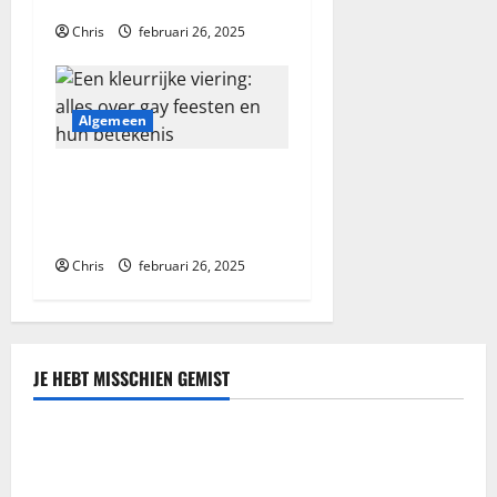
wereld van gay feestjes
a
Chris
februari 26, 2025
t
i
Algemeen
e
Een kleurrijke viering: alles
over gay feesten en hun
betekenis
Chris
februari 26, 2025
JE HEBT MISSCHIEN GEMIST
Blog
Najlepsze bonusy i pokies w polskim kasynie online
– Sprawdź ofertę