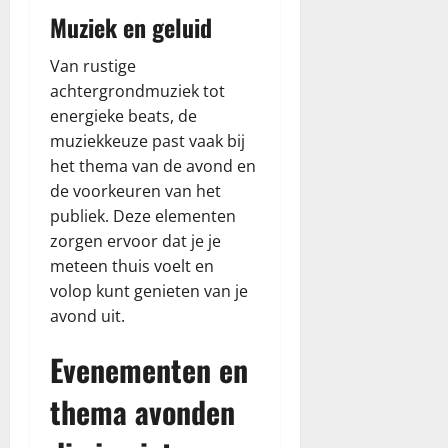
e
ź
Muziek en geluid
o
o
n
f
Van rustige
l
e
achtergrondmuziek tot
i
r
n
energieke beats, de
t
e
ę
muziekkeuze past vaak bij
–
het thema van de avond en
S
april
de voorkeuren van het
p
21,
publiek. Deze elementen
r
2026
zorgen ervoor dat je je
a
meteen thuis voelt en
w
d
volop kunt genieten van je
ź
avond uit.
o
f
Evenementen en
e
thema avonden
r
t
ę