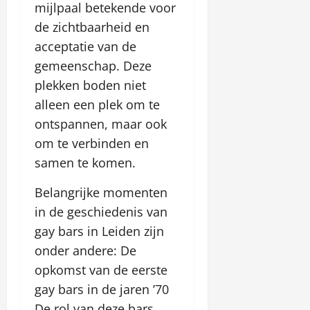
a
C
i
mijlpaal betekende voor
s
i
S
april
u
a
m
C
n
p
de zichtbaarheid en
21,
t
s
k
o
e
r
2026
acceptatie van de
o
i
a
d
–
a
m
gemeenschap. Deze
n
s
e
S
w
a
o
y
s
plekken boden niet
p
d
t
n
r
ź
alleen een plek om te
y
i
april
a
o
mei
ontspannen, maar ook
w
e
17,
w
5,
f
p
2026
om te verbinden en
o
2026
d
e
o
n
ź
samen te komen.
r
l
l
o
t
s
i
f
Belangrijke momenten
ę
k
n
e
in de geschiedenis van
i
e
r
januari
gay bars in Leiden zijn
m
–
t
26,
k
s
onder andere: De
ę
2026
a
p
opkomst van de eerste
s
r
mei
gay bars in de jaren ’70
y
a
19,
n
De rol van deze bars