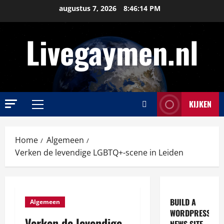
Ga
augustus 7, 2026
8:46:15 PM
naar
de
Livegaymen.nl
inhoud
KIJKEN
Primair
menu
Home
Algemeen
Verken de levendige LGBTQ+-scene in Leiden
BUILD A
Algemeen
WORDPRESS
Verken de levendige