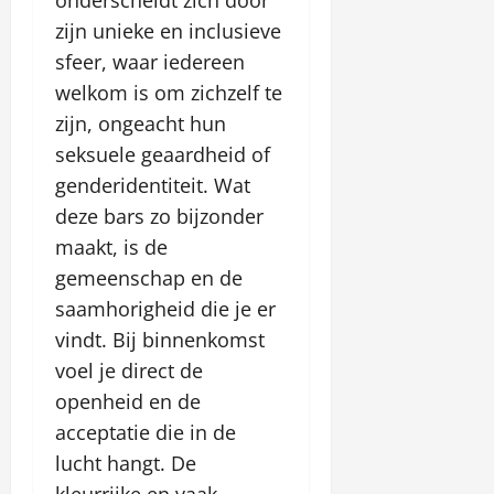
onderscheidt zich door
t
zijn unieke en inclusieve
ę
sfeer, waar iedereen
januari
welkom is om zichzelf te
26,
zijn, ongeacht hun
2026
seksuele geaardheid of
genderidentiteit. Wat
deze bars zo bijzonder
maakt, is de
gemeenschap en de
saamhorigheid die je er
vindt. Bij binnenkomst
voel je direct de
openheid en de
acceptatie die in de
lucht hangt. De