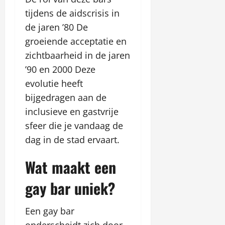
w
2026
i
d
tijdens de aidscrisis in
e
ź
de jaren ’80 De
o
o
groeiende acceptatie en
n
f
l
zichtbaarheid in de jaren
e
i
r
’90 en 2000 Deze
n
t
evolutie heeft
e
ę
bijgedragen aan de
–
S
inclusieve en gastvrije
april
p
21,
sfeer die je vandaag de
r
2026
dag in de stad ervaart.
a
w
Wat maakt een
d
ź
gay bar uniek?
o
f
e
Een gay bar
r