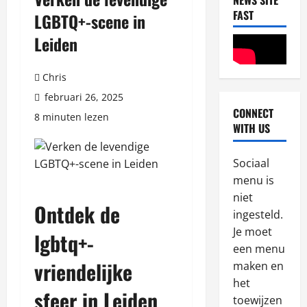
NEWS SITE
FAST
LGBTQ+-scene in
Leiden
Chris
februari 26, 2025
CONNECT
8 minuten lezen
Blog
WITH US
W
h
Sociaal
a
menu is
t
2
niet
K
Ontdek de
i
ingesteld.
Blog
N
w
Je moet
lgbtq+-
a
i
een menu
j
P
vriendelijke
maken en
l
l
3
het
e
a
sfeer in Leiden
toewijzen
p
Blog
y