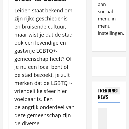
R
aan
s
e
Leiden staat bekend om
e
z
sociaal
r
c
e
s
zijn rijke geschiedenis
menu in
e
b
4
S
menu
en bruisende cultuur,
n
o
h
instellingen.
maar wist je dat de stad
z
Blog
n
o
N
e
ook een levendige en
u
u
a
ž
s
l
gastvrije LGBTQ+-
j
i
y
d
gemeenschap heeft? Of
l
v
5
i
K
je nu een local bent of
e
é
p
n
p
Blog
h
o
de stad bezoekt, je zult
o
N
s
o
k
w
merken dat de LGBTQ+-
a
z
k
i
A
TRENDING
vriendelijke sfeer hier
j
e
a
e
b
NEWS
l
b
voelbaar is. Een
1
s
s
o
e
o
i
w
u
belangrijk onderdeel van
p
Blog
n
n
p
t
deze gemeenschap zijn
W
s
u
a
o
B
h
de diverse
z
s
v
l
o