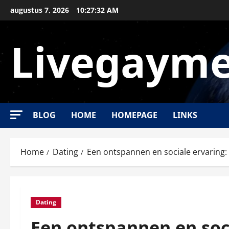
Ga
augustus 7, 2026
10:27:33 AM
naar
de
Livegayme
inhoud
BLOG
HOME
HOMEPAGE
LINKS
Home
Dating
Een ontspannen en sociale ervaring:
Dating
Een ontspannen en soc