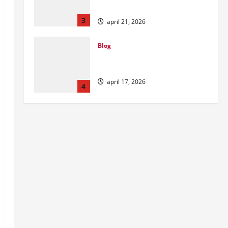
NV Casino
april 17, 2026
4
Blog
Najlepsze bonusy i
automaty w polskim
kasynie online – Sprawdź
ofertę
5
januari 26, 2026
Blog
Najlepsze bonusy i pokies
w polskim kasynie online –
Sprawdź ofertę
1
mei 19, 2026
Blog
What Kiwi Players Should
Know About Bonus Codes
mei 5, 2026
2