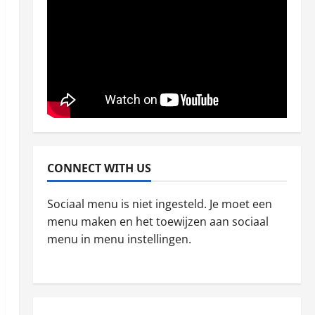
mei 5, 2026
2
Blog
Najlepsze bonusy i pokies
w polskim kasynie online –
sprawdź ofertę
3
april 21, 2026
Blog
Recenze živého kasina v
CONNECT WITH US
NV Casino
april 17, 2026
4
Sociaal menu is niet ingesteld. Je moet een
menu maken en het toewijzen aan sociaal
Blog
menu in menu instellingen.
Najlepsze bonusy i
automaty w polskim
kasynie online – Sprawdź
ofertę
5
januari 26, 2026